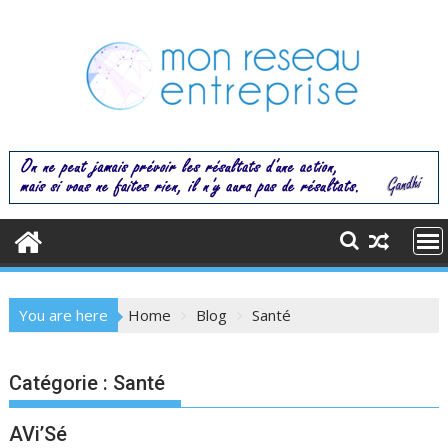
Skip
to
content
You are here
Home
Blog
Santé
Catégorie :
Santé
AVi’Sé