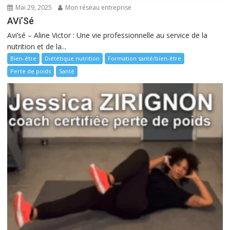
Mai 29, 2025
Mon réseau entreprise
AVi’Sé
Avi’sé – Aline Victor : Une vie professionnelle au service de la
nutrition et de la...
Bien-être
Diététique nutrition
Formation santé/bien-être
Perte de poids
Santé